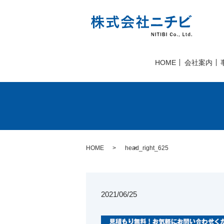
HOME
会社案内
HOME
head_right_625
2021/06/25