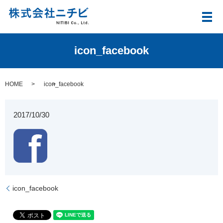
メ
icon_facebook
HOME
icon_facebook
2017/10/30
icon_facebook